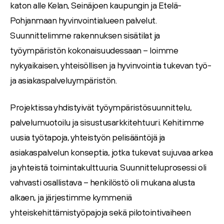
katon alle
Kelan, Seinäjoen kaupungin
ja
Etelä-
Pohjanmaan hyvinvointialueen
palvelut.
Suunnittelimme rakennuksen
sisätilat ja
työympäristön kokonaisuudessaan
– loimme
nykyaikaisen, yhteisöllisen ja hyvinvointia tukevan työ-
ja asiakaspalveluympäristön.
Projektissa yhdistyivät
työympäristösuunnittelu,
palvelumuotoilu ja sisustusarkkitehtuuri
. Kehitimme
uusia työtapoja, yhteistyön pelisääntöjä ja
asiakaspalvelun konseptia, jotka tukevat sujuvaa arkea
ja yhteistä toimintakulttuuria. Suunnitteluprosessi oli
vahvasti osallistava
– henkilöstö oli mukana alusta
alkaen, ja järjestimme kymmeniä
yhteiskehittämistyöpajoja sekä pilotointivaiheen