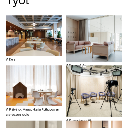
↱ Kela
↱ Kottby skola
↱ Päiväkoti Vaapukka ja Roihuvuoren
ala-asteen koulu
↱ Rastor insituutti