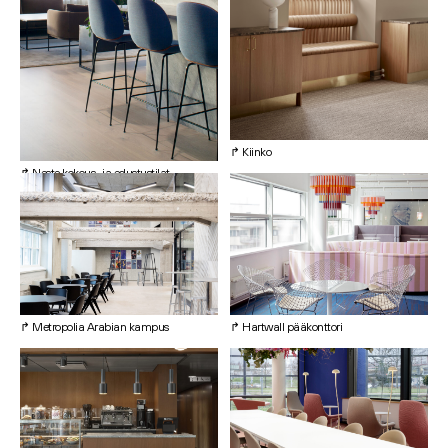
↱ Kiinko
↱ Neste kokous- ja edustustilat
↱ Metropolia Arabian kampus
↱ Hartwall pääkonttori