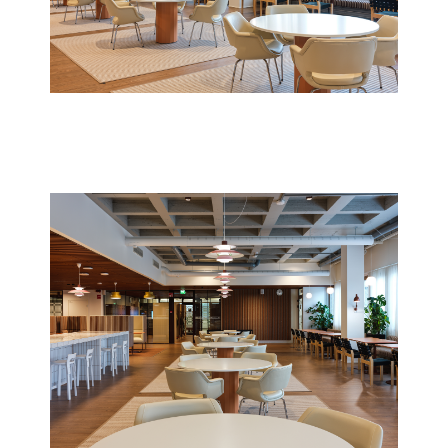
Etusivu
Palvelut
Projektit
Meistä
Ajankohtaista