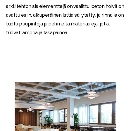
arkkitehtonisia elementtejä on vaalittu: betoniholvit on
avattu esiin, alkuperäinen lattia säilytetty, ja rinnalle on
tuotu
puupintoja ja pehmeitä materiaaleja
, jotka
tuovat lämpöä ja tasapainoa.