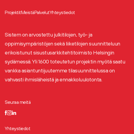
Projektit
Meistä
Palvelut
Yhteystiedot
Sistem on arvostettu julkitilojen, työ- ja
oppimisympäristöjen sekä liiketilojen suunnitteluun
erikoistunut sisustusarkkitehtitoimisto Helsingin
sydämessä. Yli 1600 toteutetun projektin myötä saatu
vankka asiantuntijuutemme tilasuunnittelussa on
vahvasti ihmisläheistä ja ennakkoluulotonta.
Seuraa meitä
Yhteystiedot