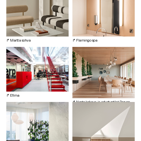
↱ Martta sohva
↱ Flamingo spa
↱ Efima
↱ Neste kokous-ja edustustilat Porvoo