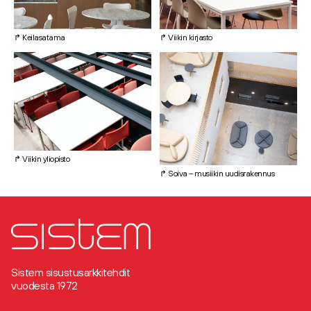
↱ Keilasatama
↱ Viikin kirjasto
↱ Viikin yliopisto
↱ Soiva – musiikin uudisrakennus
Sistem sisustusarkkitehdit
vuodesta 1972