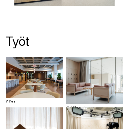
Työt
↱ Kela
↱ Kottby skola