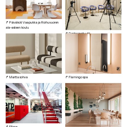
↱ Päiväkoti Vaapukka ja Roihuvuoren
ala-asteen koulu
↱ Rastor insituutti
↱ Martta sohva
↱ Flamingo spa
↱ Efima