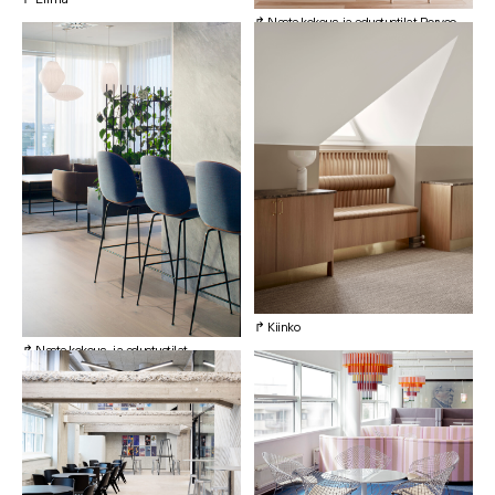
↱ Neste kokous-ja edustustilat Porvoo
↱ Kiinko
↱ Neste kokous- ja edustustilat