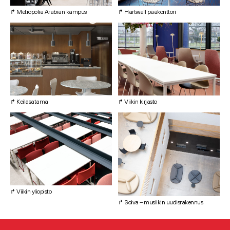
↱ Metropolia Arabian kampus
↱ Hartwall pääkonttori
↱ Keilasatama
↱ Viikin kirjasto
↱ Viikin yliopisto
↱ Soiva – musiikin uudisrakennus