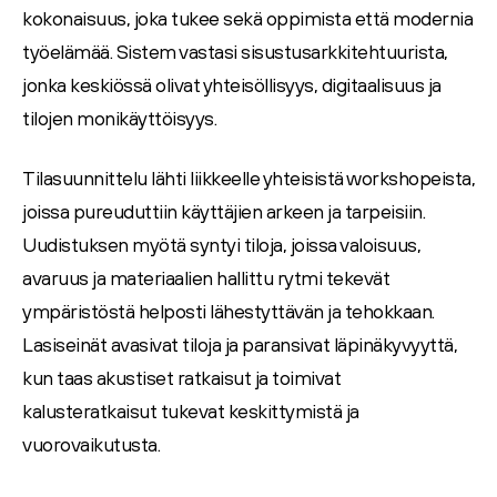
kokonaisuus, joka tukee sekä oppimista että modernia
työelämää. Sistem vastasi sisustusarkkitehtuurista,
jonka keskiössä olivat yhteisöllisyys, digitaalisuus ja
tilojen monikäyttöisyys.
Tilasuunnittelu lähti liikkeelle yhteisistä workshopeista,
joissa pureuduttiin käyttäjien arkeen ja tarpeisiin.
Uudistuksen myötä syntyi tiloja, joissa valoisuus,
avaruus ja materiaalien hallittu rytmi tekevät
ympäristöstä helposti lähestyttävän ja tehokkaan.
Lasiseinät avasivat tiloja ja paransivat läpinäkyvyyttä,
kun taas akustiset ratkaisut ja toimivat
kalusteratkaisut tukevat keskittymistä ja
vuorovaikutusta.