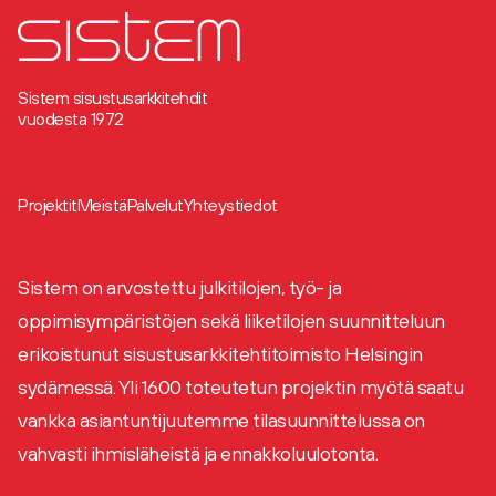
Sistem sisustusarkkitehdit
vuodesta 1972
Projektit
Meistä
Palvelut
Yhteystiedot
Sistem on arvostettu julkitilojen, työ- ja
oppimisympäristöjen sekä liiketilojen suunnitteluun
erikoistunut sisustusarkkitehtitoimisto Helsingin
sydämessä. Yli 1600 toteutetun projektin myötä saatu
vankka asiantuntijuutemme tilasuunnittelussa on
vahvasti ihmisläheistä ja ennakkoluulotonta.